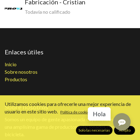
Fabricación - Cristian
Todavía no calificado
Enlaces útiles
Inicio
Sobre nosotros
Productos
Utilizamos cookies para ofrecerle una mejor experiencia de
Sobre nosotros
usuario en este sitio web.
Política de cookies
Hola
Somos un equipo de gente apasionada cuya meta es ofrecer
una amplísima gama de productos relacionados con la
Solo las necesarias
Acepto
bicicleta.