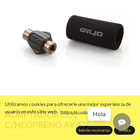
Utilizamos cookies para ofrecerle una mejor experiencia de
usuario en este sitio web.
ADAPTADOR CO2
Política de cookies
Hola
C/NEOPRENO AV/FV
Solo las necesarias
Acepto
Ref:
22131