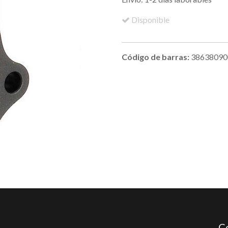
Disponible
Código de barras:
38638090
C