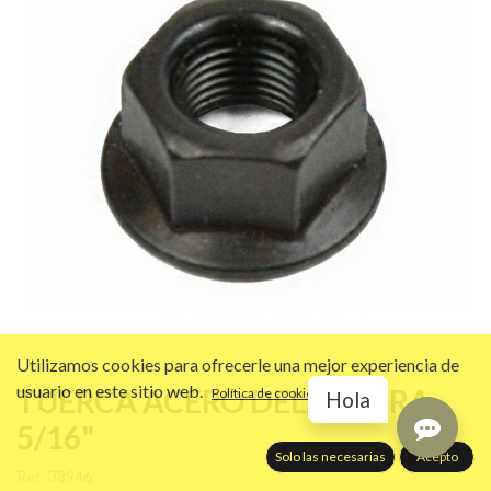
Utilizamos cookies para ofrecerle una mejor experiencia de
usuario en este sitio web.
TUERCA ACERO DELANTERA
Política de cookies
Hola
5/16"
Solo las necesarias
Acepto
Ref:
38946