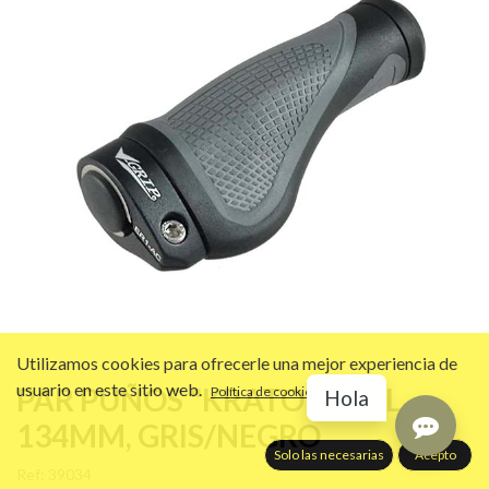
Utilizamos cookies para ofrecerle una mejor experiencia de
usuario en este sitio web.
PAR PUÑOS "KRATON" GEL,
Política de cookies
Hola
134MM, GRIS/NEGRO
Solo las necesarias
Acepto
Ref:
39034