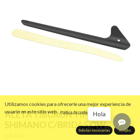
Utilizamos cookies para ofrecerle una mejor experiencia de
usuario en este sitio web.
ALETA TIBURON TIPO
Política de cookies
Hola
SHIMANO C/BRIDAS QW
Solo las necesarias
Acepto
Ref:
40937