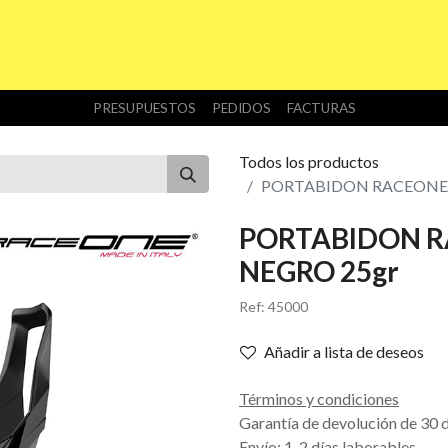
INICIO
TIENDA
NOSOTROS
DESCARGAS
PRESUPUESTOS
PEDIDOS
FACTURAS
Todos los productos
PORTABIDON RACEONE 
PORTABIDON R
NEGRO 25gr
Ref:
45000
Añadir a lista de deseos
Términos y condiciones
Garantía de devolución de 30 
Envío: 1-2 días laborables