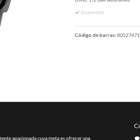
Disponible
Código de barras:
80527471
C
gente apasionada cuya meta es ofrecer una