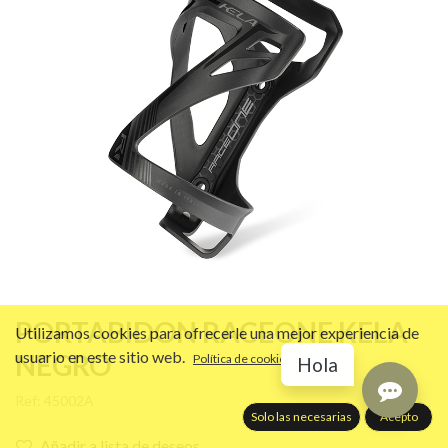
PORTABIDON RACEONE KELA
Utilizamos cookies para ofrecerle una mejor experiencia de
usuario en este sitio web.
NEGRO
Política de cookies
Hola
Ref:
45002A
Solo las necesarias
Acepto
Añadir a lista de deseos