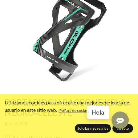
PORTABIDON RACEONE KELA
Utilizamos cookies para ofrecerle una mejor experiencia de
usuario en este sitio web.
NEGRO-CELESTE
Política de cookies
Hola
Ref:
45002E
Solo las necesarias
Acepto
Añadir a lista de deseos