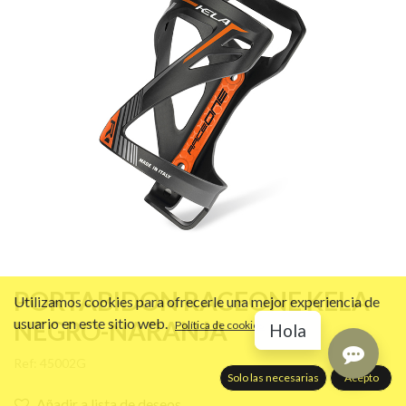
PORTABIDON RACEONE KELA
Utilizamos cookies para ofrecerle una mejor experiencia de
usuario en este sitio web.
NEGRO-NARANJA
Política de cookies
Hola
Ref:
45002G
Solo las necesarias
Acepto
Añadir a lista de deseos