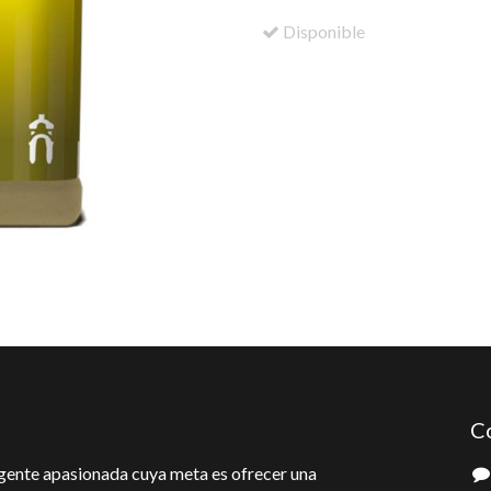
Disponible
C
gente apasionada cuya meta es ofrecer una