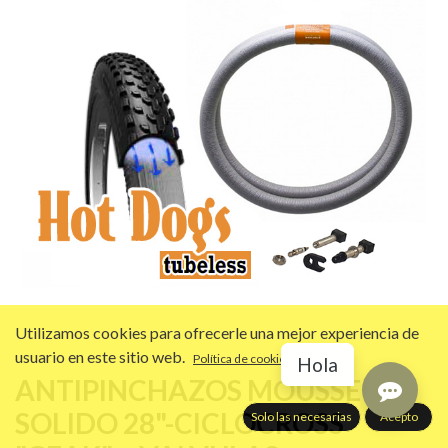
Utilizamos cookies para ofrecerle una mejor experiencia de
usuario en este sitio web.
Política de cookies
Hola
ANTIPINCHAZOS MOUSSE
SOLIDO 28"-CICLOCROSS
Solo las necesarias
Acepto