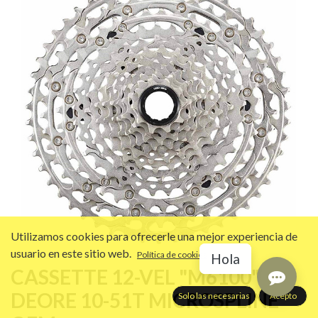
Utilizamos cookies para ofrecerle una mejor experiencia de
usuario en este sitio web.
Política de cookies
Hola
CASSETTE 12-VEL "M6100"
DEORE 10-51T MICROSPLINE
Solo las necesarias
Acepto