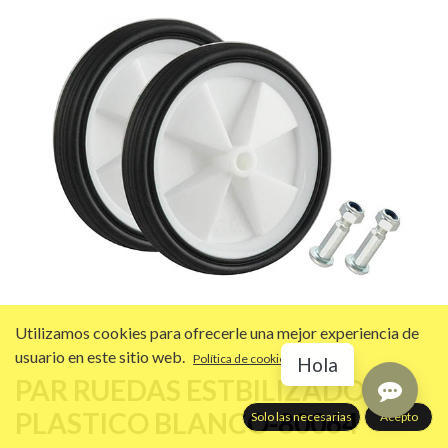
Utilizamos cookies para ofrecerle una mejor experiencia de
usuario en este sitio web.
Política de cookies
Hola
PAR RUEDAS ESTBILIZADORES
PLASTICO BLANCO-80064
Solo las necesarias
Acepto