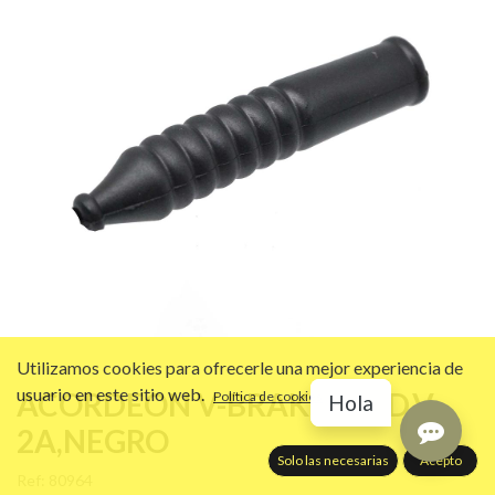
Utilizamos cookies para ofrecerle una mejor experiencia de
usuario en este sitio web.
ACORDEON V-BRAKE,MOD.V-
Política de cookies
Hola
2A,NEGRO
Solo las necesarias
Acepto
Ref:
80964