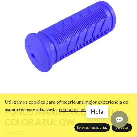
Utilizamos cookies para ofrecerle una mejor experiencia de
usuario en este sitio web.
PUÑOS MANILLAR DE 82MM
Política de cookies
Hola
COLOR AZUL QW
Solo las necesarias
Acepto
Ref:
92028