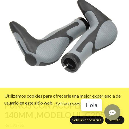
Utilizamos cookies para ofrecerle una mejor experiencia de
usuario en este sitio web.
PUÑOS CON ACOPLE DE
Política de cookies
Hola
140MM ,MODELO HL-G205
Solo las necesarias
Acepto
Ref:
93755