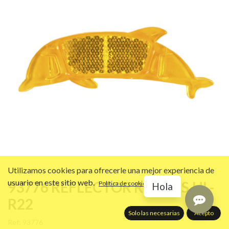
Utilizamos cookies para ofrecerle una mejor experiencia de
usuario en este sitio web.
93776 REFLECTOR RUEDAS,HL-
Política de cookies
Hola
R22
Solo las necesarias
Acepto
Ref:
93776