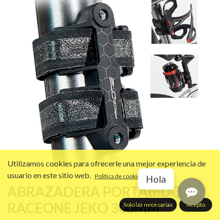
Utilizamos cookies para ofrecerle una mejor experiencia de
usuario en este sitio web.
Política de cookies
Hola
ABRAZADERA PORTABIDON
RACEONE JEKO 300MM
Solo las necesarias
Acepto