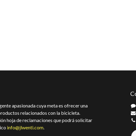
C
gente apasionada cuya meta es ofrecer una
oductos relacionados con la bicicleta.
ón hoja de reclamaciones que podrá solicitar
nico
info@jlwenti.com
.