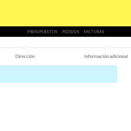
INICIO
TIENDA
NOSOTROS
DESCARGAS
PRESUPUESTOS
PEDIDOS
FACTURAS
Dirección
Información adicional