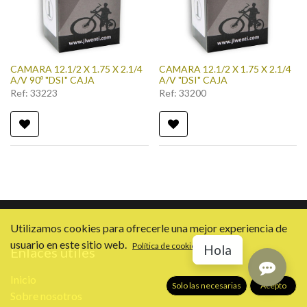
CAMARA 12.1/2 X 1.75 X 2.1/4
CAMARA 12.1/2 X 1.75 X 2.1/4
A/V 90º "DSI" CAJA
A/V "DSI" CAJA
Ref:
33223
Ref:
33200
Utilizamos cookies para ofrecerle una mejor experiencia de
usuario en este sitio web.
Política de cookies
Hola
Enlaces útiles
Inicio
Solo las necesarias
Acepto
Sobre nosotros