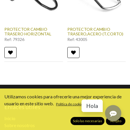
PROTECTOR CAMBIO
PROTECTOR CAMBIO
TRASERO HORIZONTAL
TRASERO,ACERO (T.CORTO)
Ref:
79326
Ref:
43005
Utilizamos cookies para ofrecerle una mejor experiencia de
usuario en este sitio web.
Política de cookies
Hola
Enlaces útiles
Inicio
Solo las necesarias
Acepto
Sobre nosotros