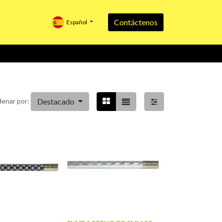
Contáctenos
Español
Destacado
enar por: