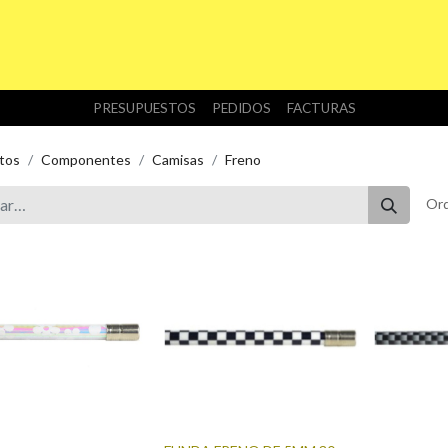
INICIO
TIENDA
NOSOTROS
DESCARGAS
PRESUPUESTOS
PEDIDOS
FACTURAS
tos
Componentes
Camisas
Freno
Ord