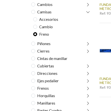
Cambios
FUNDA
METRO
Camisas
Ref:
93
Accesorios
Cambio
Freno
Piñones
Cierres
Cintas de manillar
Cubiertas
Direcciones
FUNDA
Ejes pedalier
METRO
Ref:
93
Frenos
Horquillas
Manillares
Partes Cuadro