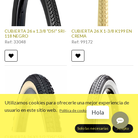
CUBIERTA 26 x 1.3/8 "DSI" SRI-
CUBIERTA 26 X 1-3/8 K199 EN
118 NEGRO
CREMA
Ref:
33048
Ref:
99172
Utilizamos cookies para ofrecerle una mejor experiencia de
usuario en este sitio web.
Política de cookies
Hola
Solo las necesarias
Acepto
CUBIERTA 26 X1 1/2 "DSI" SRI-