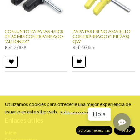
CONJUNTO ZAPATAS 4/PCS
ZAPATAS FRENO AMARILLO
DE 60 MM CON ESPARRAGO
CON ESPRRAGO (4 PIEZAS)
"ALHONGA"
QW
Ref:
79829
Ref:
40855
Utilizamos cookies para ofrecerle una mejor experiencia de
usuario en este sitio web.
Política de cookies
Hola
Enlaces útiles
Solo las necesarias
Acepto
Inicio
Sobre nosotros