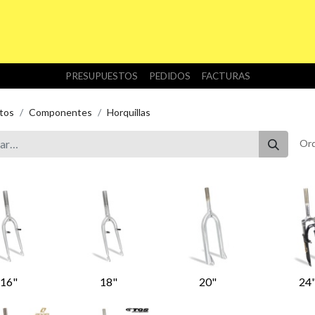
INICIO
TIENDA
NOSOTROS
DESCARGAS
PRESUPUESTOS
PEDIDOS
FACTURAS
tos
Componentes
Horquillas
Ord
16"
18"
20"
24