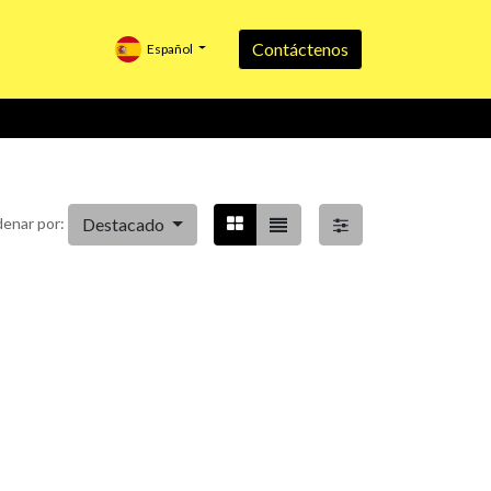
Contáctenos
Español
Destacado
enar por: