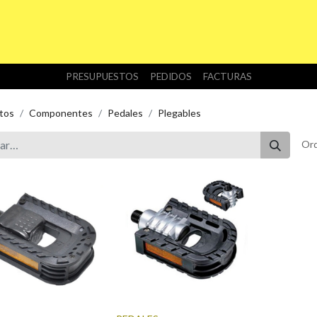
INICIO
TIENDA
NOSOTROS
DESCARGAS
PRESUPUESTOS
PEDIDOS
FACTURAS
tos
Componentes
Pedales
Plegables
Ord