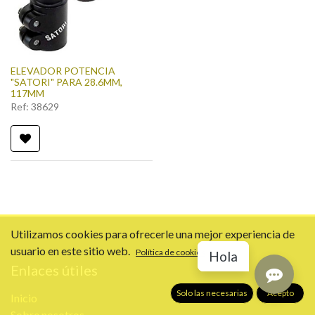
ELEVADOR POTENCIA
"SATORI" PARA 28.6MM,
117MM
Ref:
38629
Utilizamos cookies para ofrecerle una mejor experiencia de
usuario en este sitio web.
Política de cookies
Hola
Enlaces útiles
Solo las necesarias
Acepto
Inicio
Sobre nosotros