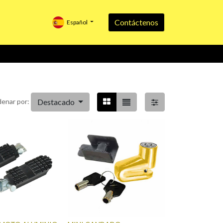
Contáctenos
Español
Destacado
enar por: