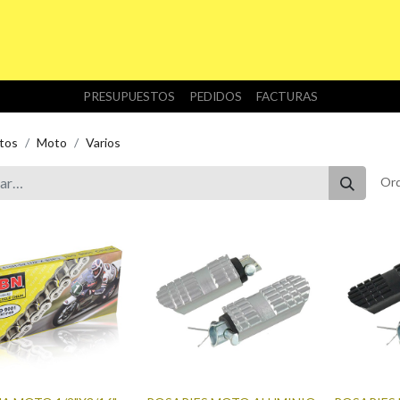
INICIO
TIENDA
NOSOTROS
DESCARGAS
PRESUPUESTOS
PEDIDOS
FACTURAS
tos
Moto
Varios
Ord