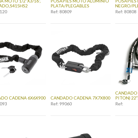
A MOTO 1/2"X3/16",
POSAPIES MOTO ALUMINIO
POSAPIES
DO,S415HS2
PLATA/PLEGABLES
NEGRO/PL
120
Ref:
80809
Ref:
80808
CANDADO 
DO CADENA 6X6X900
CANDADO CADENA 7X7X800
PITON) 22
093
Ref:
99060
Ref: