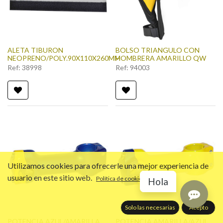
ALETA TIBURON
BOLSO TRIANGULO CON
NEOPRENO/POLY.90X110X260MM
HOMBRERA AMARILLO QW
Ref:
38998
Ref:
94003
Utilizamos cookies para ofrecerle una mejor experiencia de
usuario en este sitio web.
Política de cookies
Hola
Solo las necesarias
Acepto
POTENCIA AZUL/AMARILLA
POTENCIA AMARILLA/AZUL