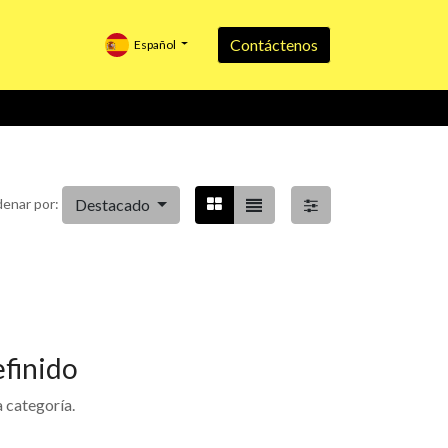
Contáctenos
Español
Destacado
enar por:
finido
 categoría.