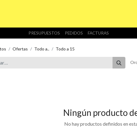
INICIO
TIENDA
NOSOTROS
DESCARGAS
PRESUPUESTOS
PEDIDOS
FACTURAS
tos
Ofertas
Todo a..
Todo a 15
Ord
Ningún producto de
No hay productos definidos en esta