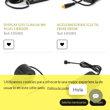
DISPLAY G51 CLAVIJA SM
ACELERADOR BICICLETA
PLUG 5 (EB503)
EBIKE EB504
Ref:
ER5003
Ref:
ER5001
Utilizamos cookies para ofrecerle una mejor experiencia de
usuario en este sitio web.
Política de cookies
Hola
Solo las necesarias
Acepto
CARGADOR PATINETE