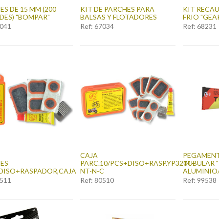
S DE 15 MM (200
KIT DE PARCHES PARA
KIT RECA
DES) "BOMPAR"
BALSAS Y FLOTADORES
FRIO "GEA
041
Ref:
67034
Ref:
68231
CAJA
PEGAMENT
ES
PARC.10/PCS+DISO+RASP.YP3204-
TUBULAR "
.DISO+RASPADOR,CAJA
NT-N-C
ALUMINIO
511
Ref:
80510
Ref:
99538