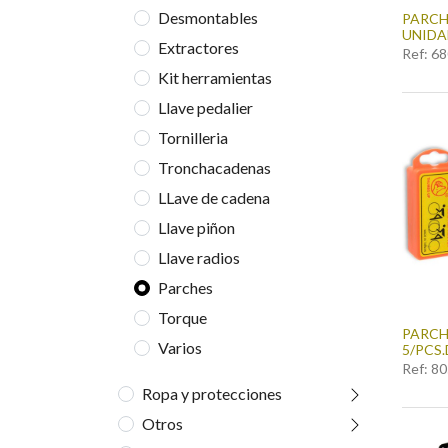
Desmontables
PARCHE
UNIDA
Extractores
Ref:
68
Kit herramientas
Llave pedalier
Tornilleria
Tronchacadenas
LLave de cadena
Llave piñon
Llave radios
Parches
Torque
PARCH
Varios
5/PCS
Ref:
80
Ropa y protecciones
Otros