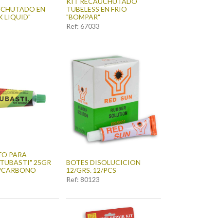
KIT RECAUCHUTADO
UCHUTADO EN
TUBELESS EN FRIO
K LIQUID"
"BOMPAR"
Ref:
67033
O PARA
TUBASTI" 25GR
BOTES DISOLUCICION
/CARBONO
12/GRS. 12/PCS
Ref:
80123