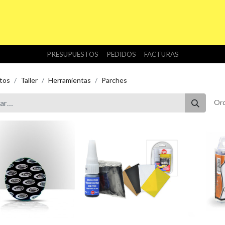
INICIO
TIENDA
NOSOTROS
DESCARGAS
PRESUPUESTOS
PEDIDOS
FACTURAS
tos
Taller
Herramientas
Parches
Ord