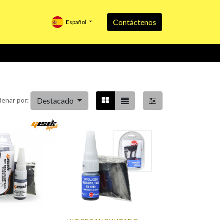
Contáctenos
Español
Destacado
enar por: