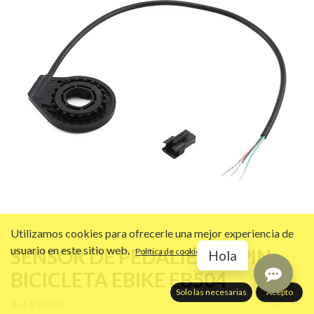
Utilizamos cookies para ofrecerle una mejor experiencia de
usuario en este sitio web.
SENSOR DE PEDALIER 12 PIN
Política de cookies
Hola
BICICLETA EBIKE EB504
Solo las necesarias
Acepto
Ref:
ER5005