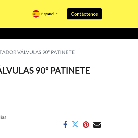
Contáctenos
Español
ADOR VÁLVULAS 90º PATINETE
LVULAS 90º PATINETE
días