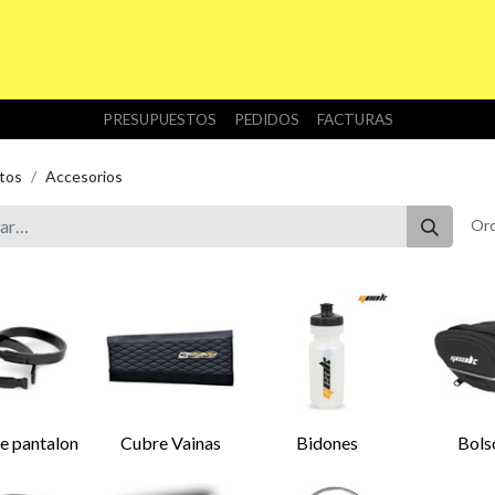
INICIO
TIENDA
NOSOTROS
DESCARGAS
PRESUPUESTOS
PEDIDOS
FACTURAS
tos
Accesorios
Ord
e pantalon
Cubre Vainas
Bidones
Bols