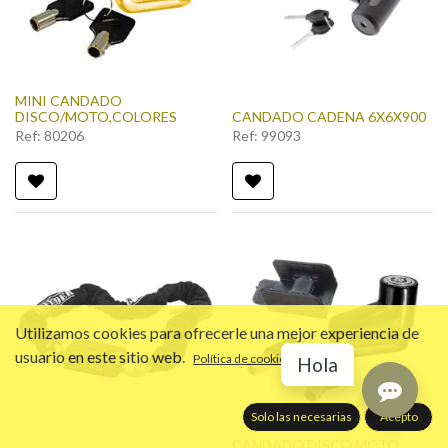
MINI CANDADO
DISCO/MOTO,COLORES
CANDADO CADENA 6X6X900
Ref:
80206
Ref:
99093
Utilizamos cookies para ofrecerle una mejor experiencia de
usuario en este sitio web.
Política de cookies
Hola
Solo las necesarias
Acepto
CANDADO DISCO MOTO