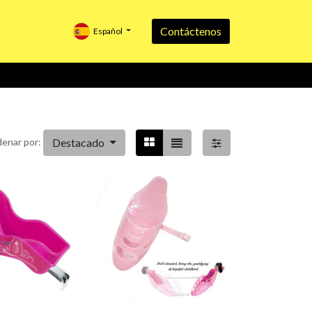
Contáctenos
Español
Destacado
enar por: