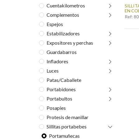
Cuentakilometros
SILLI
EN CO
Complementos
Ref:
80
Espejos
Estabilizadores
Expositores y perchas
Guardabarros
Infladores
Luces
Patas/Caballete
Portabidones
Portabultos
Posapies
Protesis de manillar
Sillitas portabebes
Portamuñecas