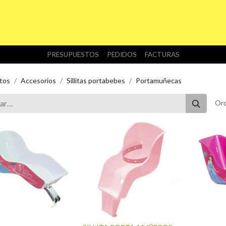
INICIO
TIENDA
NOSOTROS
DESCARGAS
PRESUPUESTOS
PEDIDOS
FACTURAS
tos
Accesorios
Sillitas portabebes
Portamuñecas
Ord