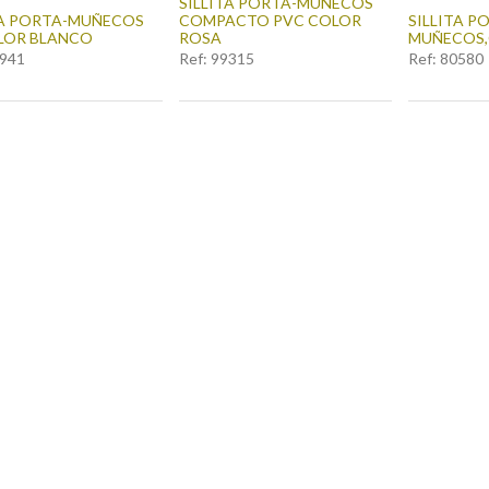
SILLITA PORTA-MUÑECOS
TA PORTA-MUÑECOS
COMPACTO PVC COLOR
SILLITA P
LOR BLANCO
ROSA
MUÑECOS,
941
Ref:
99315
Ref:
80580